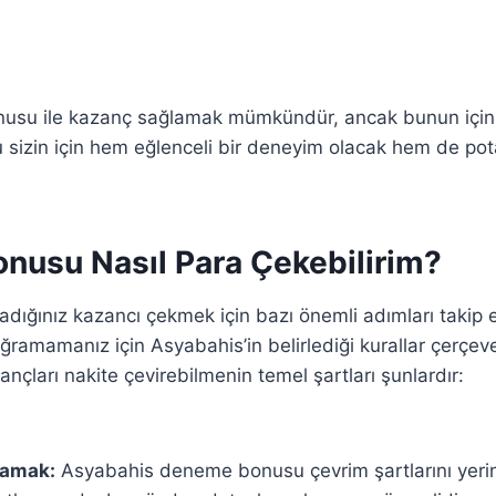
su ile kazanç sağlamak mümkündür, ancak bunun için bon
. Bu sizin için hem eğlenceli bir deneyim olacak hem de pot
usu Nasıl Para Çekebilirim?
ğınız kazancı çekmek için bazı önemli adımları takip 
 uğramamanız için Asyabahis’in belirlediği kurallar çerçe
zançları nakite çevirebilmenin temel şartları şunlardır:
lamak:
Asyabahis deneme bonusu çevrim şartlarını yerin