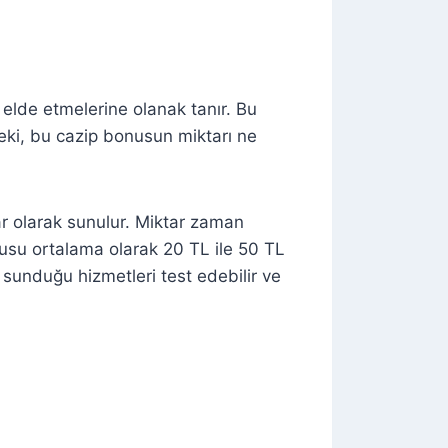
 elde etmelerine olanak tanır. Bu
eki, bu cazip bonusun miktarı ne
ar olarak sunulur. Miktar zaman
usu ortalama olarak 20 TL ile 50 TL
sunduğu hizmetleri test edebilir ve