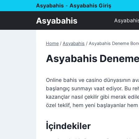
Skip
Asyabahis
-
Asyabahis Giriş
to
Asyabahis
Asyabahi
content
Home
/
Asyabahis
/
Asyabahis Deneme Bon
Asyabahis Deneme
Online bahis ve casino dünyasının avan
başlangıç sunmayı vaat ediyor. Bu reh
kazançlar nasıl çekilir gibi merak edi
özel teklif, hem yeni başlayanlar hem
İçindekiler