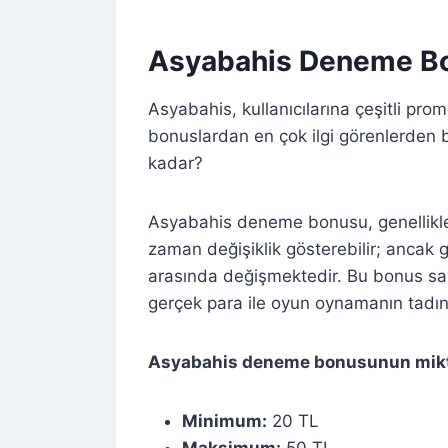
Asyabahis Deneme B
Asyabahis, kullanıcılarına çeşitli pr
bonuslardan en çok ilgi görenlerden 
kadar?
Asyabahis deneme bonusu, genellikle y
zaman değişiklik gösterebilir; ancak
arasında değişmektedir. Bu bonus saye
gerçek para ile oyun oynamanın tadını 
Asyabahis deneme bonusunun mikt
Minimum:
20 TL