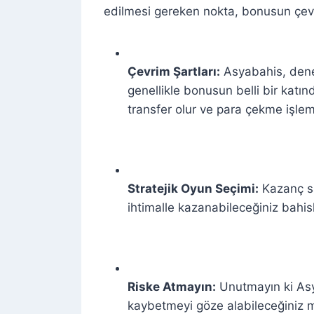
edilmesi gereken nokta, bonusun çevri
Çevrim Şartları:
Asyabahis, deneme
genellikle bonusun belli bir katı
transfer olur ve para çekme işlemi
Stratejik Oyun Seçimi:
Kazanç sa
ihtimalle kazanabileceğiniz bahisle
Riske Atmayın:
Unutmayın ki Asy
kaybetmeyi göze alabileceğiniz mi