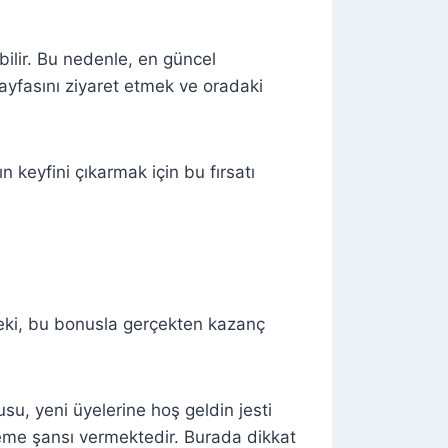
ilir. Bu nedenle, en güncel
ayfasını ziyaret etmek ve oradaki
eyfini çıkarmak için bu fırsatı
eki, bu bonusla gerçekten kazanç
u, yeni üyelerine hoş geldin jesti
eme şansı vermektedir. Burada dikkat