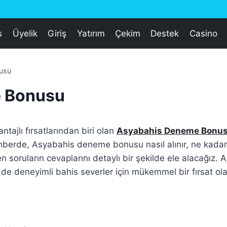
s
Üyelik
Giriş
Yatırım
Çekim
Destek
Casino
usu
 Bonusu
tajlı fırsatlarından biri olan
Asyabahis Deneme Bonu
berde, Asyabahis deneme bonusu nasıl alınır, ne kadarlı
len soruların cevaplarını detaylı bir şekilde ele alacağız
 de deneyimli bahis severler için mükemmel bir fırsat ola