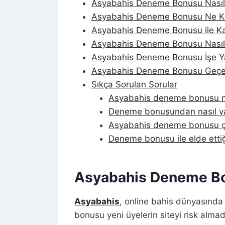
Asyabahis Deneme Bonusu Nasıl 
Asyabahis Deneme Bonusu Ne K
Asyabahis Deneme Bonusu ile Ka
Asyabahis Deneme Bonusu Nasıl 
Asyabahis Deneme Bonusu İşe Y
Asyabahis Deneme Bonusu Geçerl
Sıkça Sorulan Sorular
Asyabahis deneme bonusu n
Deneme bonusundan nasıl yar
Asyabahis deneme bonusu çev
Deneme bonusu ile elde ettiğ
Asyabahis Deneme Bon
Asyabahis
, online bahis dünyasında 
bonusu yeni üyelerin siteyi risk almad