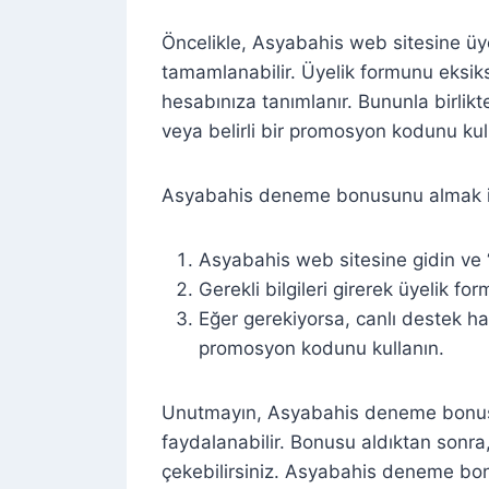
Öncelikle, Asyabahis web sitesine üye
tamamlanabilir. Üyelik formunu eksik
hesabınıza tanımlanır. Bununla birlik
veya belirli bir promosyon kodunu kul
Asyabahis deneme bonusunu almak içi
Asyabahis web sitesine gidin ve “
Gerekli bilgileri girerek üyelik f
Eğer gerekiyorsa, canlı destek h
promosyon kodunu kullanın.
Unutmayın, Asyabahis deneme bonusu ya
faydalanabilir. Bonusu aldıktan sonra,
çekebilirsiniz. Asyabahis deneme bonu